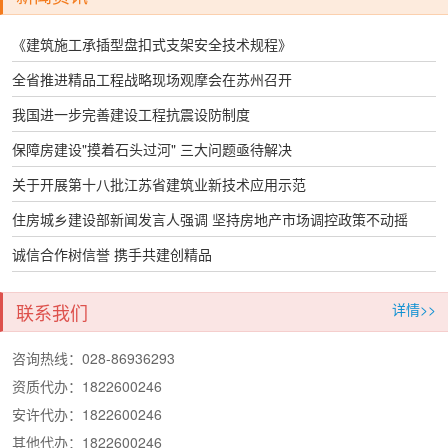
《建筑施工承插型盘扣式支架安全技术规程》
全省推进精品工程战略现场观摩会在苏州召开
我国进一步完善建设工程抗震设防制度
保障房建设"摸着石头过河" 三大问题亟待解决
关于开展第十八批江苏省建筑业新技术应用示范
住房城乡建设部新闻发言人强调 坚持房地产市场调控政策不动摇
诚信合作树信誉 携手共建创精品
联系我们
详情>>
咨询热线：028-86936293
资质代办：1822600246
安许代办：1822600246
其他代办：1822600246