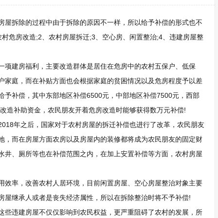
房屋拆除的过程中由于拆除的原因不一样，所以给予补偿的形式也不
危房改造;2、农村房屋拆迁;3、空心房、闲置整治;4、违建房屋整
一项建房福利，主要改造群体是居住在危房中的农村五保户、低保
户家庭，而在补贴方面也会根据家庭的贫困情况以及危房程度予以差
予补偿，其中东部地区补偿6500元，中部地区补偿7500元，西部
房改造补助资金，农民朋友开着危房改造时能够获得数万元补偿!
018年之后，国家对于农村房屋的拆迁补偿也进行了改革，农民朋友
地，而在房屋方面农房以及房屋内的装修都将成为农民朋友的固定财
水井、厕所等也在补偿范围之内，在加上安置补偿等方面，农村房屋
用效率，改善农村人居环境，目前闲置房屋、空心房屋整治对象主要
房屋继承人或者是丧失经济属性，所以在拆除整治时将不予补偿!
这些违建房屋不仅仅影响到农民权益，更严重阻碍了农村的发展，所