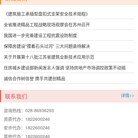
《建筑施工承插型盘扣式支架安全技术规程》
全省推进精品工程战略现场观摩会在苏州召开
我国进一步完善建设工程抗震设防制度
保障房建设"摸着石头过河" 三大问题亟待解决
关于开展第十八批江苏省建筑业新技术应用示范
住房城乡建设部新闻发言人强调 坚持房地产市场调控政策不动摇
诚信合作树信誉 携手共建创精品
联系我们
详情>>
咨询热线：028-86936293
资质代办：1822600246
安许代办：1822600246
其他代办：1822600246